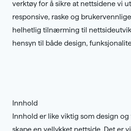
verktøy for å sikre at nettsidene vi ut
vedlikeholde. Vi sørger også for at net
responsive, raske og brukervennlige.
optimalisert for søkemotorer, slik at den t
helhetlig tilnærming til nettsideutvikl
hensyn til både design, funksjonalit
Innhold
Innhold er like viktig som design og 
samtidig som det er tilpasset søkemo
skape en vellykket nettside. Det er vi
(SEO). Ved å ha en tydelig ste