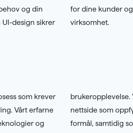
e behov og din
verdi for din
 UI-design sikrer
virksomhet.
rosess som krever
e en skreddersydd
ng. Vårt erfarne
ifikke behov og
eknologier og
dministrere og