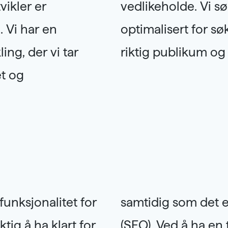
vikler er
tsiden er
 Vi har en
iltrekker seg
ing, der vi tar
riktig publikum og 
et og
funksjonalitet for
toroptimalisering
ktig å ha klart for
mme og en klar