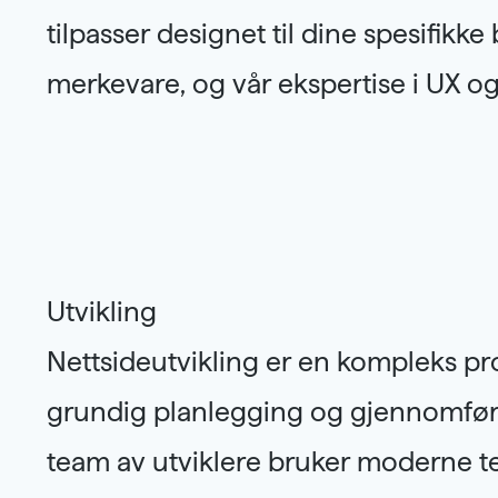
tilpasser designet til dine spesifikk
for dine kunder og ikke minst skape 
merkevare, og vår ekspertise i UX og
Utvikling
Nettsideutvikling er en kompleks p
brukeropplevelse. Vårt mål er å lever
grundig planlegging og gjennomføri
nettside som oppfyller dine spes
team av utviklere bruker moderne t
formål, samtidig som den er enkel å a