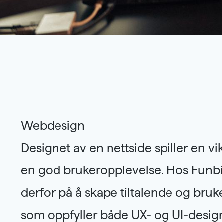
Webdesign
Designet av en nettside spiller en vik
at vi skaper en nettside som bå
en god brukeropplevelse. Hos Funbit
fungerer optimalt på alle enheter. Med 
derfor på å skape tiltalende og bru
ekspertise kan vi lage et tiltalend
som oppfyller både UX- og UI-design
design som vil skille seg ut, gi gode 