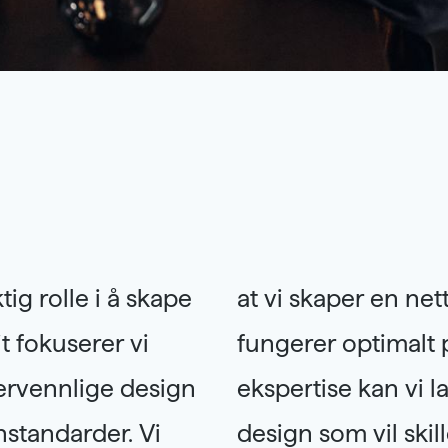
tig rolle i å skape
de ser bra ut og
 fokuserer vi
vår erfaring og
kervennlige design
e og brukervennlig
standarder. Vi
brukeropplevelse