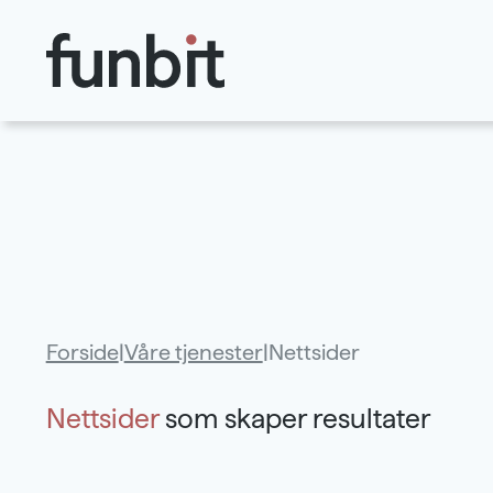
Hopp til hovedinnhold
Forside
|
Våre tjenester
|
Nettsider
Nettsider
som skaper resultater