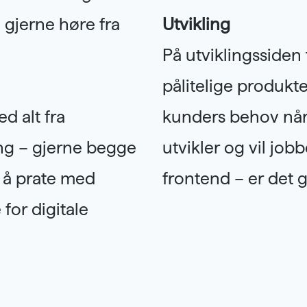
 gjerne høre fra
Utvikling
På utviklingssiden 
pålitelige produk
d alt fra
kunders behov når 
ing – gjerne begge
utvikler og vil job
d å prate med
frontend – er det g
for digitale