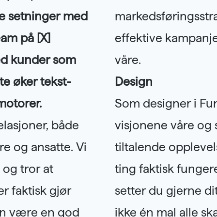
ete setninger med
markedsføringsstra
team på [X]
effektive kampanjer
med kunder som
våre.
te øker tekst-
Design
-motorer.
Som designer i Funbi
elasjoner, både
visjonene våre og 
e og ansatte. Vi
tiltalende opplevel
og tror at
ting faktisk funger
r faktisk gjør
setter du gjerne di
kan være en god
ikke én mal alle ska