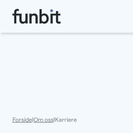
Hopp til hovedinnhold
Forside
|
Om oss
|
Karriere