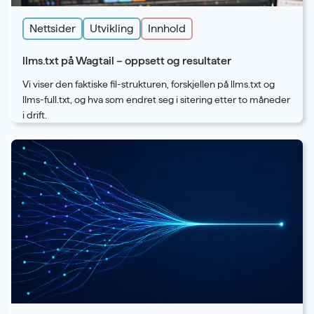
Nettsider
Utvikling
Innhold
llms.txt på Wagtail – oppsett og resultater
Vi viser den faktiske fil-strukturen, forskjellen på llms.txt og
llms-full.txt, og hva som endret seg i sitering etter to måneder
i drift.