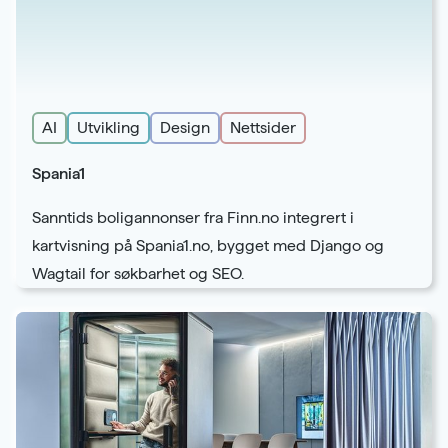
AI
Utvikling
Design
Nettsider
Spania1
Sanntids boligannonser fra Finn.no integrert i
kartvisning på Spania1.no, bygget med Django og
Wagtail for søkbarhet og SEO.