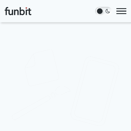
Hopp til hovedinnhold
Tjenester
Prosjekter
Blogg
Om oss