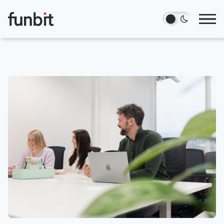
Hopp til hovedinnhold
Tjenester
Prosjekter
Blogg
Om oss