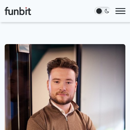
Hopp til hovedinnhold
Tjenester
Prosjekter
Blogg
Om oss