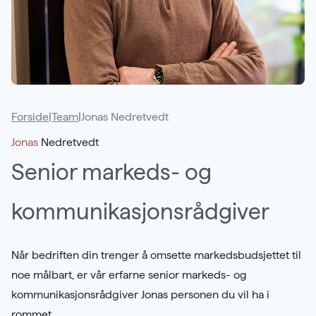
Samarbeidspartnere
Kontakt
Karriere
Forside
|
Team
|
Jonas Nedretvedt
Jonas
Nedretvedt
Senior markeds- og
kommunikasjonsrådgiver
Når bedriften din trenger å omsette markedsbudsjettet til
noe målbart, er vår erfarne senior markeds- og
kommunikasjonsrådgiver Jonas personen du vil ha i
rommet.