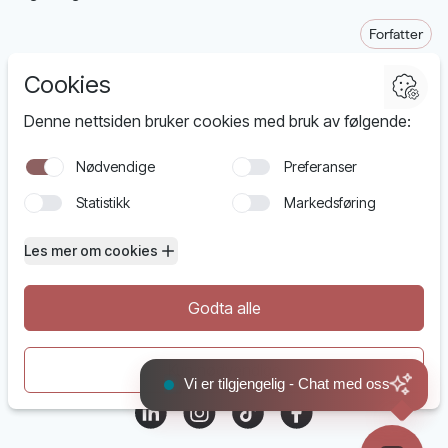
Forfatter
03.09.2021
post@funbit.no
+47 970 33 981
Tjenester
Prosjekter
Blogg
Om oss
Kontakt
Vi er tilgjengelig - Chat med oss