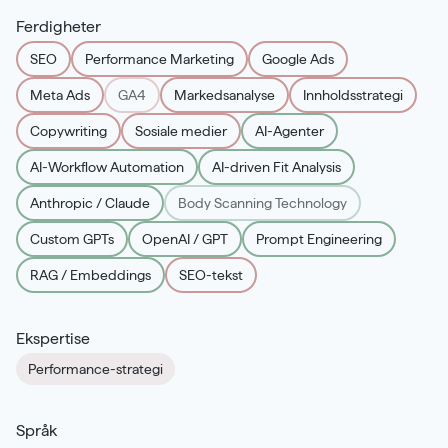
Ferdigheter
SEO
Performance Marketing
Google Ads
Meta Ads
GA4
Markedsanalyse
Innholdsstrategi
Copywriting
Sosiale medier
AI-Agenter
AI-Workflow Automation
AI-driven Fit Analysis
Anthropic / Claude
Body Scanning Technology
Custom GPTs
OpenAI / GPT
Prompt Engineering
RAG / Embeddings
SEO-tekst
Ekspertise
Performance-strategi
Språk