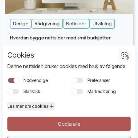
Design
Rådgivning
Nettsider
Utvikling
Hvordan bygge nettsider med små budsjetter
- og hvorfor Wagtail er den perfekte løsningen
post@funbit.no
+47 970 33 981
Tjenester
Prosjekter
Blogg
Om oss
Kontakt