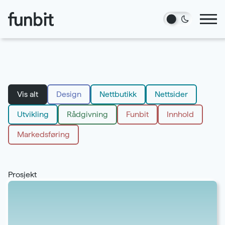
Hopp til hovedinnhold
Tjenester
Vis alt
Design
Nettbutikk
Nettsider
Utvikling
Rådgivning
Funbit
Innhold
Prosjekter
Markedsføring
Blogg
Prosjekt
Om oss