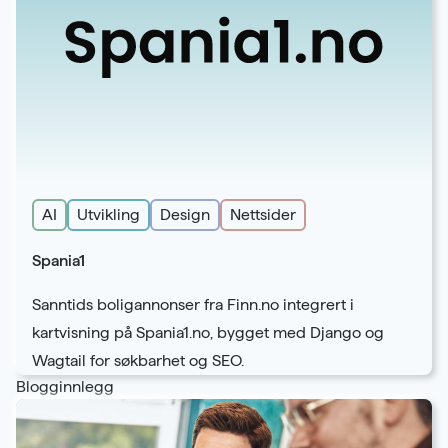
Samarbeidspartnere
Kontakt
Karriere
AI
Utvikling
Design
Nettsider
Spania1
Sanntids boligannonser fra Finn.no integrert i
kartvisning på Spania1.no, bygget med Django og
Wagtail for søkbarhet og SEO.
Blogginnlegg