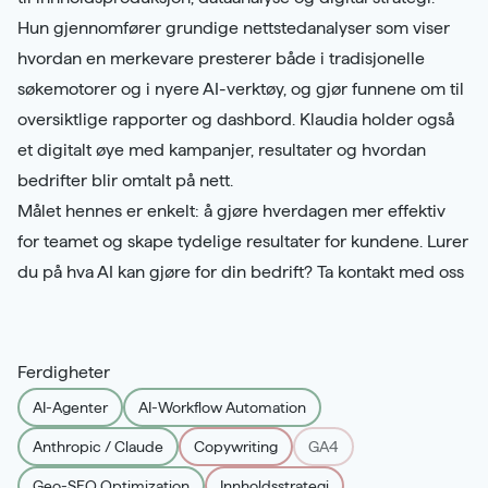
Hun gjennomfører grundige nettstedanalyser som viser
hvordan en merkevare presterer både i tradisjonelle
søkemotorer og i nyere AI-verktøy, og gjør funnene om til
oversiktlige rapporter og dashbord. Klaudia holder også
et digitalt øye med kampanjer, resultater og hvordan
bedrifter blir omtalt på nett.
Målet hennes er enkelt: å gjøre hverdagen mer effektiv
for teamet og skape tydelige resultater for kundene. Lurer
du på hva AI kan gjøre for din bedrift?
Ta kontakt med oss
Ferdigheter
AI-Agenter
AI-Workflow Automation
Anthropic / Claude
Copywriting
GA4
Geo-SEO Optimization
Innholdsstrategi