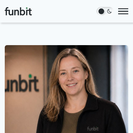
Hopp til hovedinnhold
Tjenester
Prosjekter
Blogg
Om oss