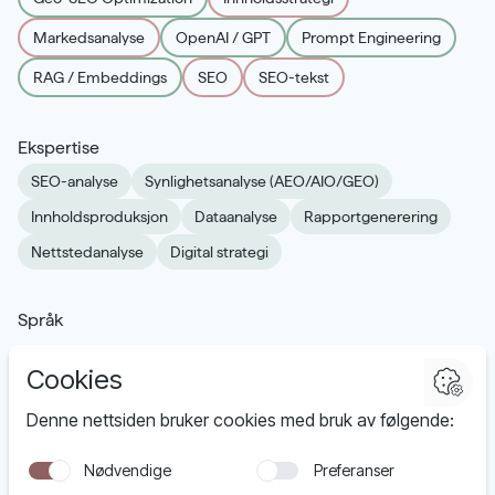
Markedsanalyse
OpenAI / GPT
Prompt Engineering
RAG / Embeddings
SEO
SEO-tekst
Ekspertise
SEO-analyse
Synlighetsanalyse (AEO/AIO/GEO)
Innholdsproduksjon
Dataanalyse
Rapportgenerering
Nettstedanalyse
Digital strategi
Språk
Norsk, Engelsk